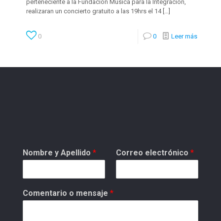
perteneciente a la Fundación Música para la Integración,
realizaran un concierto gratuito a las 19hrs el 14
[…]
0
0
Leer más
Nombre y Apellido
*
Correo electrónico
*
Comentario o mensaje
*